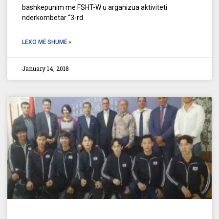
bashkepunim me FSHT-W u arganizua aktiviteti
nderkombetar “3-rd
LEXO MË SHUMË »
January 14, 2018