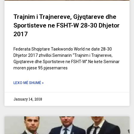
Trajnim i Trajnereve, Gjyqtareve dhe
Sportisteve ne FSHT-W 28-30 Dhjetor
2017
Federata Shqiptare Taekwondo World ne date 28-30
Dhjetor 2017 zhvilloi Seminarin “Trajnim i Trajnereve,
Gjyqtareve dhe Sportisteve ne FSHT-W”.Ne kete Seminar
moren pjese 95 pjesemarres
LEXO MË SHUMË »
January 14, 2018